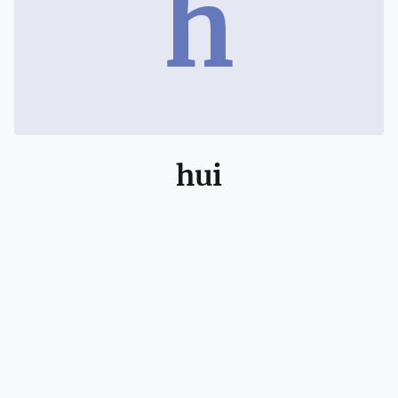
h
hui