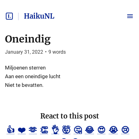
HaikuNL
Oneindig
January 31, 2022
•
9
words
Miljoenen sterren
Aan een oneindige lucht
Niet te bevatten.
React to this post
👍
❤️
🫶
👏
👌
🤯
🤔
😂
😍
😭
😢