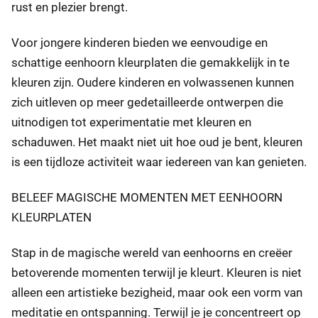
rust en plezier brengt.
Voor jongere kinderen bieden we eenvoudige en
schattige eenhoorn kleurplaten die gemakkelijk in te
kleuren zijn. Oudere kinderen en volwassenen kunnen
zich uitleven op meer gedetailleerde ontwerpen die
uitnodigen tot experimentatie met kleuren en
schaduwen. Het maakt niet uit hoe oud je bent, kleuren
is een tijdloze activiteit waar iedereen van kan genieten.
BELEEF MAGISCHE MOMENTEN MET EENHOORN
KLEURPLATEN
Stap in de magische wereld van eenhoorns en creëer
betoverende momenten terwijl je kleurt. Kleuren is niet
alleen een artistieke bezigheid, maar ook een vorm van
meditatie en ontspanning. Terwijl je je concentreert op