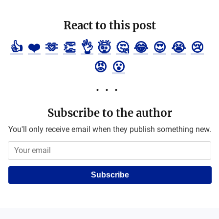
React to this post
👍
❤️
🫶
👏
👌
🤯
🤔
😂
😍
😭
😢
😡
😮
Subscribe to the author
You'll only receive email when they publish something new.
Subscribe