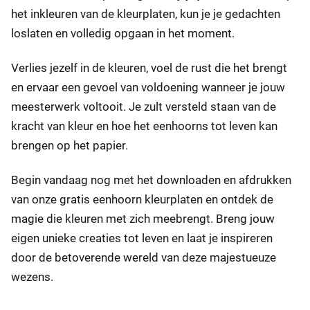
het inkleuren van de kleurplaten, kun je je gedachten
loslaten en volledig opgaan in het moment.
Verlies jezelf in de kleuren, voel de rust die het brengt
en ervaar een gevoel van voldoening wanneer je jouw
meesterwerk voltooit. Je zult versteld staan van de
kracht van kleur en hoe het eenhoorns tot leven kan
brengen op het papier.
Begin vandaag nog met het downloaden en afdrukken
van onze gratis eenhoorn kleurplaten en ontdek de
magie die kleuren met zich meebrengt. Breng jouw
eigen unieke creaties tot leven en laat je inspireren
door de betoverende wereld van deze majestueuze
wezens.