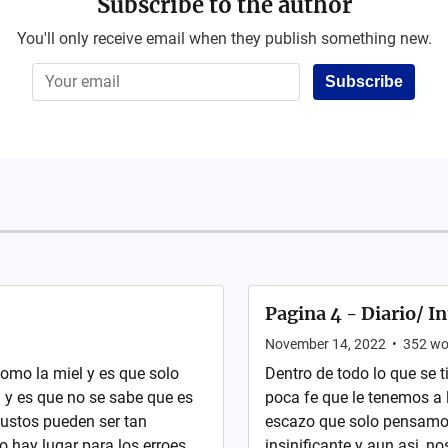
Subscribe to the author
You'll only receive email when they publish something new.
Subscribe
Pagina 4 - Diario/ I
November 14, 2022
•
352
wo
omo la miel y es que solo
Dentro de todo lo que se t
 y es que no se sabe que es
poca fe que le tenemos a 
 gustos pueden ser tan
escazo que solo pensamos
 hay lugar para los erroes,
insinificante y aun asi, n