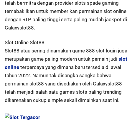
telah bermitra dengan provider slots spade gaming
temabak ikan untuk memberikan permainan slot online
dengan RTP paling tinggi serta paling mudah jackpot di
Galaxyslot88.
Slot Online Slot88
Slot88 atau sering dinamakan game 888 slot login juga
merupakan game paling modern untuk pemain judi
slot
online
terpercaya yang dimana baru tersedia di awal
tahun 2022. Namun tak disangka sangka bahwa
permainan slot88 yang disediakan oleh Galaxyslot88
telah menjadi salah satu games slots paling trending
dikarenakan cukup simple sekali dimainkan saat ini.