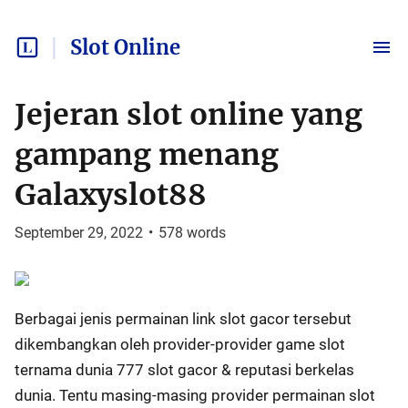
Slot Online
Jejeran slot online yang
gampang menang
Galaxyslot88
September 29, 2022
•
578
words
Berbagai jenis permainan link slot gacor tersebut
dikembangkan oleh provider-provider game slot
ternama dunia 777 slot gacor & reputasi berkelas
dunia. Tentu masing-masing provider permainan slot