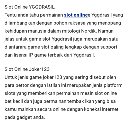
Slot Online YGGDRASIL
Tentu anda tahu permainan
slot online
e Yggdrasil yang
dilambangkan dengan pohon raksasa yang menopang
kehidupan manusia dalam mitologi Nordik. Namun
jelas untuk game slot Yggdrasil juga merupakan satu
diantarara game slot paling lengkap dengan support
dan lisensi IP game terbaik dari Yggdrasil.
Slot Online Joker123
Untuk jenis game joker123 yang sering disebut oleh
para bettor dengan istilah ini merupakan jenis platform
slots yang memberikan permainan mesin slot online
bet kecil dan juga permainan tembak ikan yang bisa
kamu mainkan secara online dengan koneksi internet
pada gadget anda.