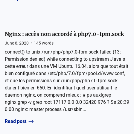
Nginx : accès non accordé à php7.0-fpm.sock
June 8, 2020
•
145
words
connect() to unix:/run/php/php7.0-fpm.sock failed (13:
Permission denied) while connecting to upstream J'avais
cette erreur dans une VM Ubuntu 16.04, alors que tout était
bien configuré dans /etc/php/7.0/fpm/pool.d/www.conf,
et que les permissions sur /run/php/php7.0-fpm.sock
étaient bien en 660. En identifiant quel user utilisait le
daemon nginx, on comprend mieux : # ps aux|grep
nginx|grep -v grep root 17117 0.0 0.0 32420 976 ? Ss 20:39
0:00 nginx: master process /usr/sbin...
Read post