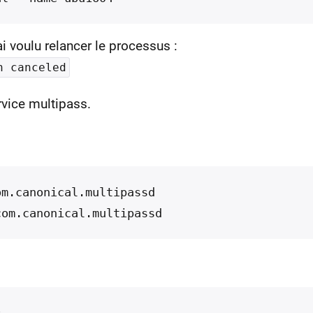
'ai voulu relancer le processus :
n canceled
ervice multipass.
m.canonical.multipassd
