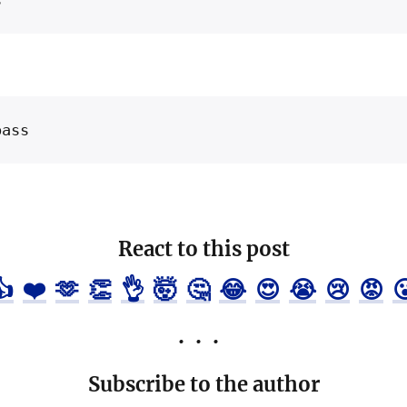
React to this post
👍
❤️
🫶
👏
👌
🤯
🤔
😂
😍
😭
😢
😡

Subscribe to the author