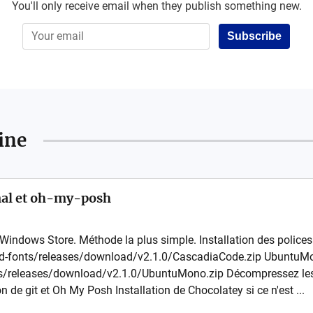
You'll only receive email when they publish something new.
Subscribe
ine
nal et oh-my-posh
 Windows Store. Méthode la plus simple. Installation des police
erd-fonts/releases/download/v2.1.0/CascadiaCode.zip UbuntuMo
/releases/download/v2.1.0/UbuntuMono.zip Décompressez les fich
ion de git et Oh My Posh Installation de Chocolatey si ce n'est ...