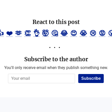
React to this post
👍
❤️
🫶
👏
👌
🤯
🤔
😂
😍
😭
😢
😡

Subscribe to the author
You'll only receive email when they publish something new.
Subscribe