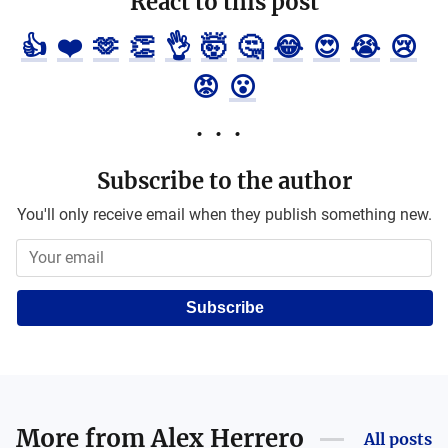
React to this post
👍
❤️
🫶
👏
👌
🤯
🤔
😂
😍
😭
😢
😡
😮
Subscribe to the author
You'll only receive email when they publish something new.
Subscribe
More from
Alex Herrero
All posts