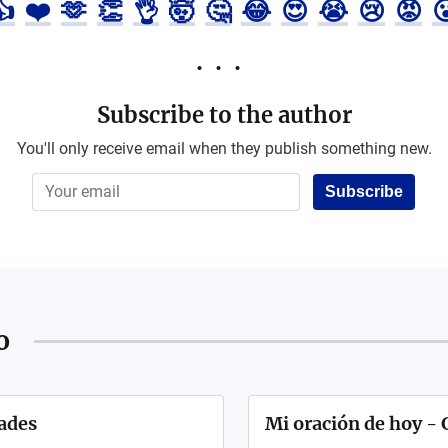
👍
❤️
🫶
👏
👌
🤯
🤔
😂
😍
😭
😢
😡

Subscribe to the author
You'll only receive email when they publish something new.
Subscribe
o
dades
Mi oración de hoy 