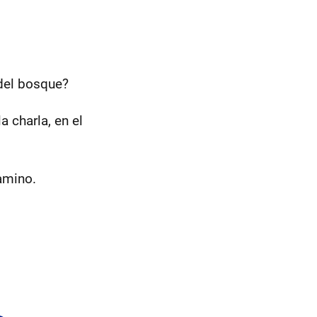
 del bosque?
 charla, en el
amino.