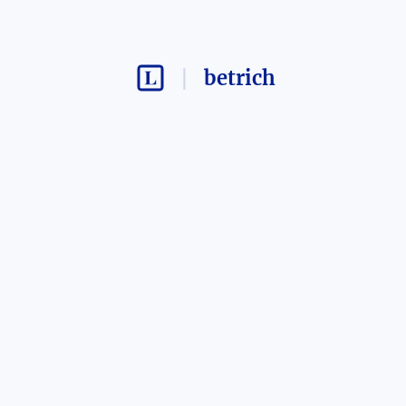
betrich