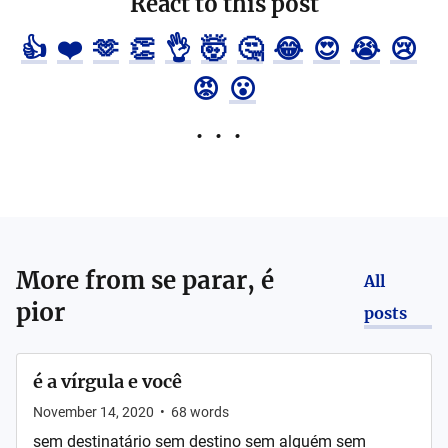
React to this post
👍
❤️
🫶
👏
👌
🤯
🤔
😂
😍
😭
😢
😡
😮
More from
se parar, é
All
pior
posts
é a vírgula e você
November 14, 2020
•
68
words
sem destinatário sem destino sem alguém sem