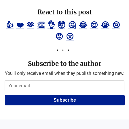
React to this post
👍
❤️
🫶
👏
👌
🤯
🤔
😂
😍
😭
😢
😡
😮
Subscribe to the author
You'll only receive email when they publish something new.
Subscribe