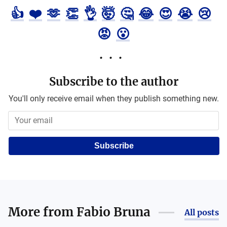
👍
❤️
🫶
👏
👌
🤯
🤔
😂
😍
😭
😢
😡
😮
Subscribe to the author
You'll only receive email when they publish something new.
Subscribe
More from
Fabio Bruna
All posts