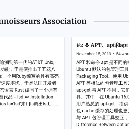
nnoisseurs Association
#2 🐧 APT、apt和apt
November 15, 2019
•
54
wor
溯到第一代的AT&T Unix,
APT 和命令 apt 是不同的
的功能，于是便推出了五花八
Ubuntu 默认的包管理工具实际
s:一个用Ruby编写的具有高亮
Packaging Tool。使用
运行速度堪忧，于是法国开发者
APT 等相似的包管理工具
底层的静态语言 Rust 编写了一个拥有
apt-get 与 APT 不
- lsd => Installation
具。其中，在 Ubuntu 16.
ls='lsd'来用ls调出lsd。 ...
用户熟悉的 apt-get
包 cache 缓存的处理也
与 APT 包管理工具交
Difference Between apt and