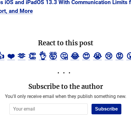
s iOS and iPadOS 13.3 With Communication Limits f
ort, and More
React to this post
👍
❤️
🫶
👏
👌
🤯
🤔
😂
😍
😭
😢
😡

Subscribe to the author
You'll only receive email when they publish something new.
Subscribe