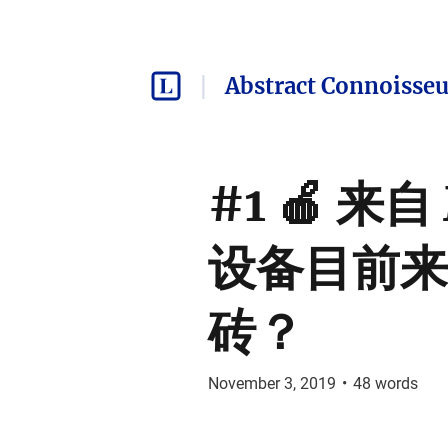
Abstract Connoisseu
#1 🍎 来
设备目前来
砖？
November 3, 2019
•
48
words