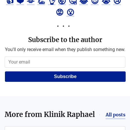
👍
❤️
🫶
👏
👌
🤯
🤔
😂
😍
😭
😢
😡
😮
Subscribe to the author
You'll only receive email when they publish something new.
Subscribe
More from
Klinik Raphael
All posts