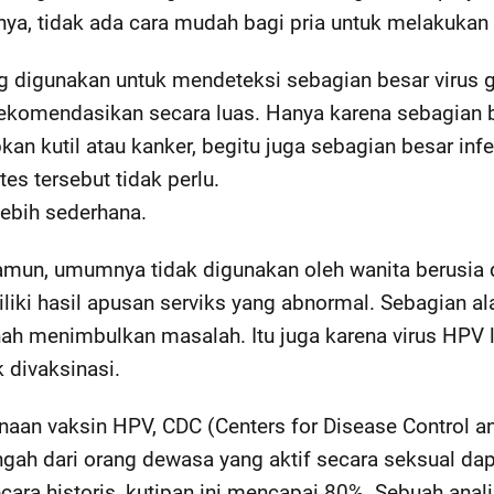
nya, tidak ada cara mudah bagi pria untuk melakukan
g digunakan untuk mendeteksi sebagian besar virus g
direkomendasikan secara luas. Hanya karena sebagian 
n kutil atau kanker, begitu juga sebagian besar infek
s tersebut tidak perlu.
 lebih sederhana.
mun, umumnya tidak digunakan oleh wanita berusia d
iki hasil apusan serviks yang abnormal. Sebagian a
nah menimbulkan masalah. Itu juga karena virus HPV l
 divaksinasi.
an vaksin HPV, CDC (Centers for Disease Control an
h dari orang dewasa yang aktif secara seksual dapa
ecara historis, kutipan ini mencapai 80%. Sebuah an