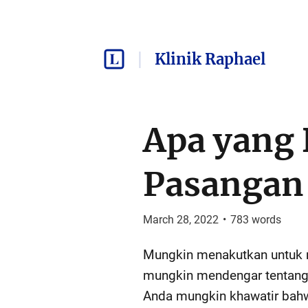
Klinik Raphael
Apa yang 
Pasangan
March 28, 2022
•
783
words
Mungkin menakutkan untuk 
mungkin mendengar tentang 
Anda mungkin khawatir bahw