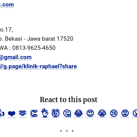
u.com
o.17,
b. Bekasi - Jawa barat 17520
a WA : 0813-9625-4650
k@gmail.com
://g.page/klinik-raphael?share
React to this post
👍
❤️
🫶
👏
👌
🤯
🤔
😂
😍
😭
😢
😡
