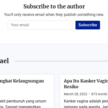
Subscribe to the author
You'll only receive email when they publish something new.
Subscribe
ael
ingkat Kelangsungan
Apa Itu Kanker Vagi
Resiko
March 28, 2022
•
873
words
nyakit pembunuh yang umum
Kanker vagina adalah jeni
unia. Sangat mengejutkan
jaringan pada wanita. Ja