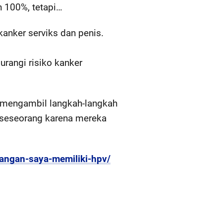
n 100%, tetapi…
anker serviks dan penis.
rangi risiko kanker
us mengambil langkah-langkah
 seseorang karena mereka
sangan-saya-memiliki-hpv/