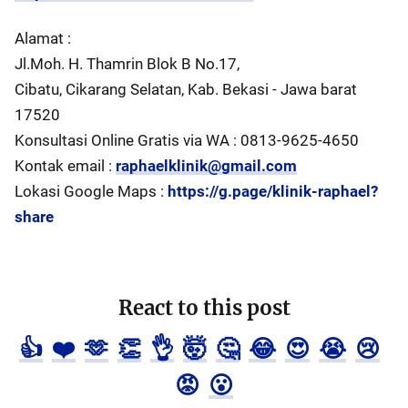
Alamat :
Jl.Moh. H. Thamrin Blok B No.17,
Cibatu, Cikarang Selatan, Kab. Bekasi - Jawa barat
17520
Konsultasi Online Gratis via WA : 0813-9625-4650
Kontak email :
raphaelklinik@gmail.com
Lokasi Google Maps :
https://g.page/klinik-raphael?
share
React to this post
👍
❤️
🫶
👏
👌
🤯
🤔
😂
😍
😭
😢
😡
😮