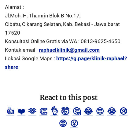
Alamat :
Jl.Moh. H. Thamrin Blok B No.17,
Cibatu, Cikarang Selatan, Kab. Bekasi - Jawa barat
17520
Konsultasi Online Gratis via WA : 0813-9625-4650
Kontak email :
raphaelklinik@gmail.com
Lokasi Google Maps :
https://g.page/klinik-raphael?
share
React to this post
👍
❤️
🫶
👏
👌
🤯
🤔
😂
😍
😭
😢
😡
😮