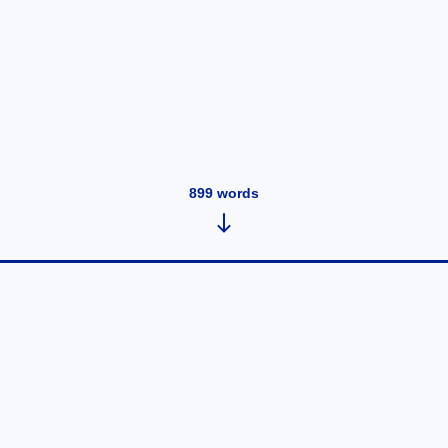
899
words
Appartements meublés à Montréal
: Le choix idéal pour un séjour
confortable et sans souci
July 6, 2026
•
899
words