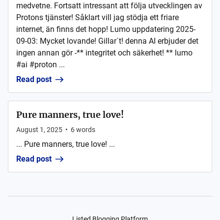
medvetne. Fortsatt intressant att följa utvecklingen av
Protons tjänster! Såklart vill jag stödja ett friare
internet, än finns det hopp! Lumo uppdatering 2025-
09-03: Mycket lovande! Gillar´t! denna AI erbjuder det
ingen annan gör -** integritet och säkerhet! ** lumo
#ai #proton ...
Read post
Pure manners, true love!
August 1, 2025
•
6
words
... Pure manners, true love! ...
Read post
Listed Blogging Platform