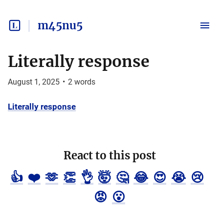
m45nu5
Literally response
August 1, 2025
•
2
words
Literally response
React to this post
👍
❤️
🫶
👏
👌
🤯
🤔
😂
😍
😭
😢
😡
😮