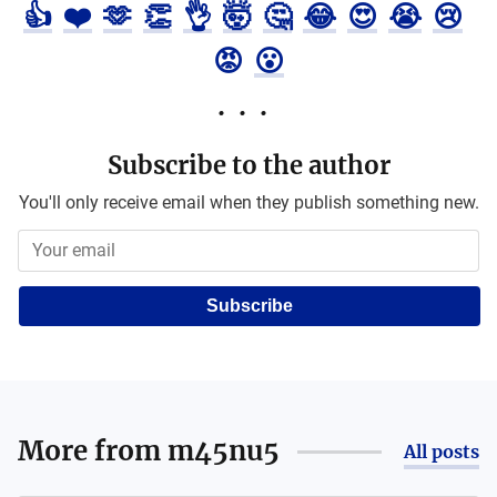
👍
❤️
🫶
👏
👌
🤯
🤔
😂
😍
😭
😢
😡
😮
Subscribe to the author
You'll only receive email when they publish something new.
Subscribe
More from
m45nu5
All posts