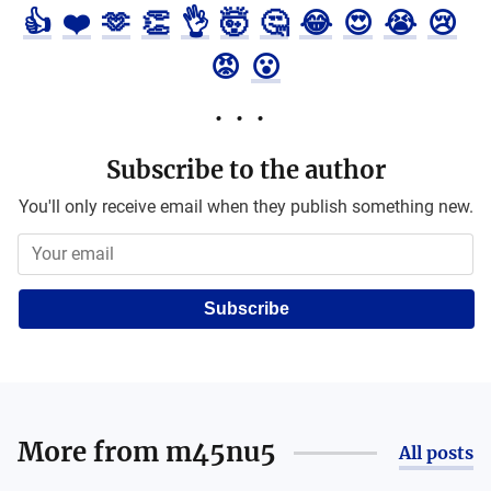
👍
❤️
🫶
👏
👌
🤯
🤔
😂
😍
😭
😢
😡
😮
Subscribe to the author
You'll only receive email when they publish something new.
Subscribe
More from
m45nu5
All posts