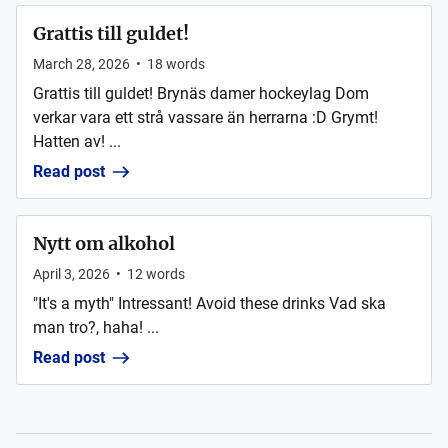
Grattis till guldet!
March 28, 2026
•
18
words
Grattis till guldet! Brynäs damer hockeylag Dom
verkar vara ett strå vassare än herrarna :D Grymt!
Hatten av! ...
Read post
Nytt om alkohol
April 3, 2026
•
12
words
"It's a myth" Intressant! Avoid these drinks Vad ska
man tro?, haha! ...
Read post