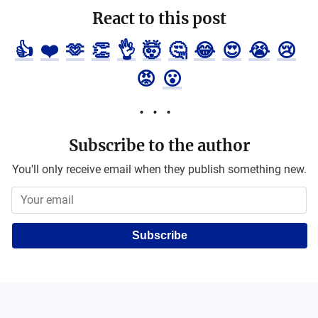
React to this post
👍
❤️
🫶
👏
👌
🤯
🤔
😂
😍
😭
😢
😡
😮
Subscribe to the author
You'll only receive email when they publish something new.
Subscribe