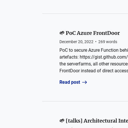
🌱 PoC Azure FrontDoor
December 20, 2022
•
269
words
PoC to secure Azure Function beh
artefacts: https://gist.github.c
the serverfarms, all other resourc
FrontDoor instead of direct access
Read post
🌱 [talks] Architectural Int