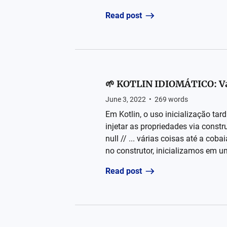
Read post
🌱 KOTLIN IDIOMÁTICO: Valo
June 3, 2022
•
269
words
Em Kotlin, o uso inicialização ta
injetar as propriedades via const
null // ... várias coisas até a co
no construtor, inicializamos em 
Read post