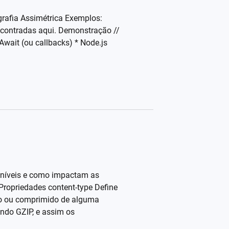
ografia Assimétrica Exemplos:
ncontradas aqui. Demonstração //
Await (ou callbacks) * Node.js
oníveis e como impactam as
ropriedades content-type Define
do ou comprimido de alguma
ndo GZIP, e assim os