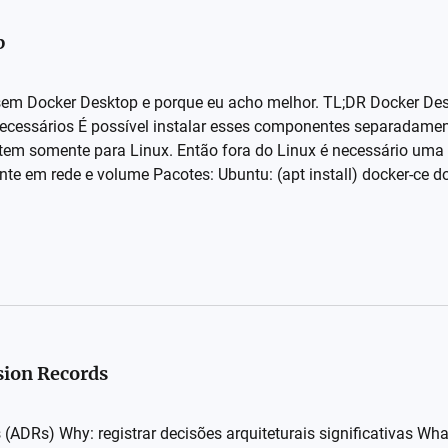
p
 sem Docker Desktop e porque eu acho melhor. TL;DR Docker De
cessários É possível instalar esses componentes separadament
istem somente para Linux. Então fora do Linux é necessário um
te em rede e volume Pacotes: Ubuntu: (apt install) docker-ce doc
sion Records
 (ADRs) Why: registrar decisões arquiteturais significativas Wha