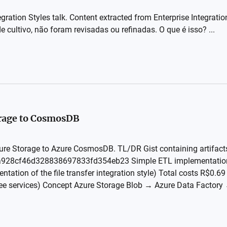
egration Styles talk. Content extracted from Enterprise Integrati
e cultivo, não foram revisadas ou refinadas. O que é isso? ...
orage to CosmosDB
zure Storage to Azure CosmosDB. TL/DR Gist containing artifact
ea928cf46d328838697833fd354eb23 Simple ETL implementation to
tation of the file transfer integration style) Total costs R$0.6
ee services) Concept Azure Storage Blob → Azure Data Factory