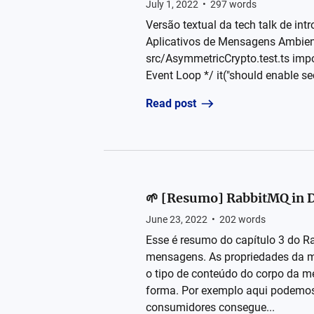
July 1, 2022
•
297
words
Versão textual da tech talk de int
Aplicativos de Mensagens Ambient
src/AsymmetricCrypto.test.ts impo
Event Loop */ it("should enable s
Read post
🌱 [Resumo] RabbitMQ in D
June 23, 2022
•
202
words
Esse é resumo do capítulo 3 do 
mensagens. As propriedades da m
o tipo de conteúdo do corpo da 
forma. Por exemplo aqui podemos 
consumidores consegue...