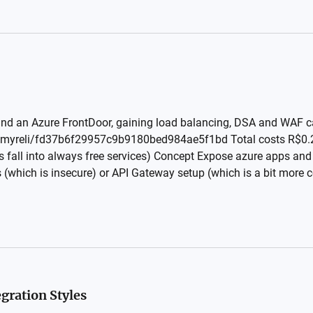
ind an Azure FrontDoor, gaining load balancing, DSA and WAF ca
om/myreli/fd37b6f29957c9b9180bed984ae5f1bd Total costs R$0.2
es fall into always free services) Concept Expose azure apps an
 (which is insecure) or API Gateway setup (which is a bit more 
egration Styles