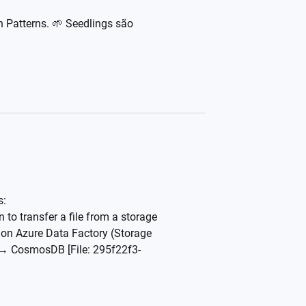
on Patterns. 🌱 Seedlings são
s:
 transfer a file from a storage
9 on Azure Data Factory (Storage
 → CosmosDB [File: 295f22f3-