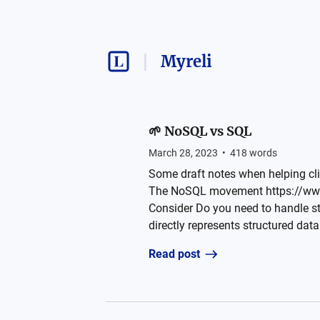
Myreli
🌱 NoSQL vs SQL
March 28, 2023
•
418
words
Some draft notes when helping cl
The NoSQL movement https://www.
Consider Do you need to handle st
directly represents structured dat
Read post