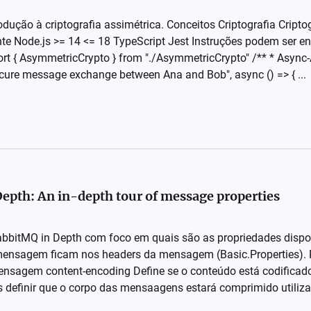
rodução à criptografia assimétrica. Conceitos Criptografia Cript
e Node.js >= 14 <= 18 TypeScript Jest Instruções podem ser e
rt { AsymmetricCrypto } from "./AsymmetricCrypto" /** * Async-
ecure message exchange between Ana and Bob", async () => { ...
epth: An in-depth tour of message properties
RabbitMQ in Depth com foco em quais são as propriedades disp
ensagem ficam nos headers da mensagem (Basic.Properties). P
mensagem content-encoding Define se o conteúdo está codifica
definir que o corpo das mensaagens estará comprimido utiliza