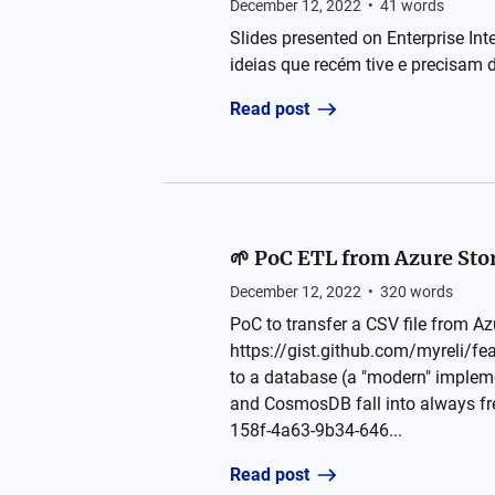
December 12, 2022
•
41
words
Slides presented on Enterprise Int
ideias que recém tive e precisam d
Read post
🌱 PoC ETL from Azure St
December 12, 2022
•
320
words
PoC to transfer a CSV file from A
https://gist.github.com/myreli/f
to a database (a "modern" implemen
and CosmosDB fall into always fr
158f-4a63-9b34-646...
Read post