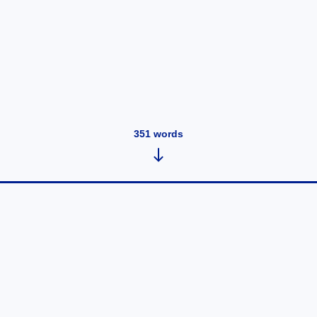
351
words
Rozumowanie w terapii manualnej
jest niewiarygodne
May 3, 2020
•
351
words
Rozumowanie kliniczne w terapii manualnej wygląda