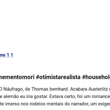
mo 1 1
#mementomori #otimistarealista #househol
O Náufrago, de Thomas bernhard. Acabara Austerlitz 
alemão eu iria gostar. Estava certo, foi um romanc
 imerso nos rodeios mentais do narrador, um exigen