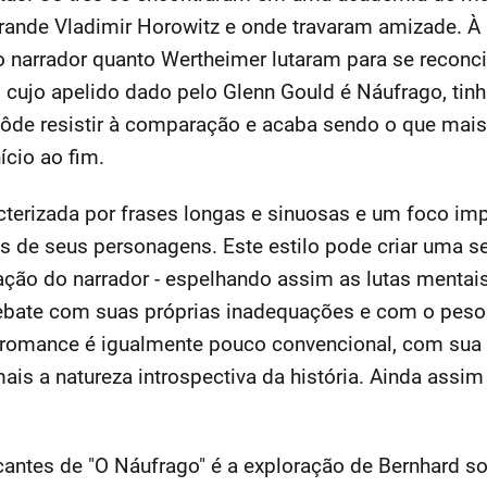
rande Vladimir Horowitz e onde travaram amizade. À
 narrador quanto Wertheimer lutaram para se reconci
 cujo apelido dado pelo Glenn Gould é Náufrago, tinh
ôde resistir à comparação e acaba sendo o que mais s
ício ao fim.
acterizada por frases longas e sinuosas e um foco im
de seus personagens. Este estilo pode criar uma 
ixação do narrador - espelhando assim as lutas menta
ebate com suas próprias inadequações e com o pes
o romance é igualmente pouco convencional, com sua f
is a natureza introspectiva da história. Ainda assim
tes de "O Náufrago" é a exploração de Bernhard sob