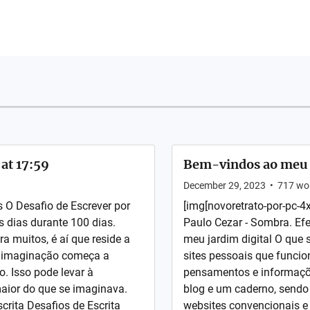
 at 17:59
Bem-vindos ao meu j
December 29, 2023
•
717
wo
s O Desafio de Escrever por
[img[novoretrato-por-pc-4x
 dias durante 100 dias.
Paulo Cezar - Sombra. Efe
a muitos, é aí que reside a
meu jardim digital O que s
a imaginação começa a
sites pessoais que funci
o. Isso pode levar à
pensamentos e informaçõ
maior do que se imaginava.
blog e um caderno, sendo
crita Desafios de Escrita
websites convencionais e 