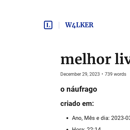
W4LKER
melhor li
December 29, 2023
•
739
words
o náufrago
criado em:
Ano, Mês e dia: 2023-0
Hora: 22:14