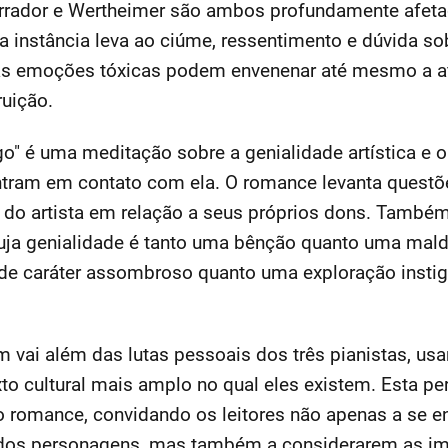
arrador e Wertheimer são ambos profundamente afet
a instância leva ao ciúme, ressentimento e dúvida s
s emoções tóxicas podem envenenar até mesmo a af
ruição.
o" é uma meditação sobre a genialidade artística e o 
ntram em contato com ela. O romance levanta questõ
 do artista em relação a seus próprios dons. Também 
cuja genialidade é tanto uma bênção quanto uma mald
de caráter assombroso quanto uma exploração instiga
m vai além das lutas pessoais dos três pianistas, u
to cultural mais amplo no qual eles existem. Esta pe
romance, convidando os leitores não apenas a se 
 dos personagens, mas também a considerarem as i