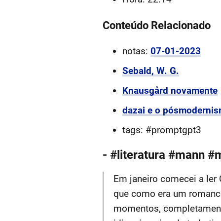
Conteúdo Relacionado
notas:
07-01-2023
Sebald, W. G.
Knausgård novamente
dazai e o pósmodernis
tags: #promptgpt3
- #literatura #mann 
Em janeiro comecei a ler 
que como era um romance 
momentos, completamente