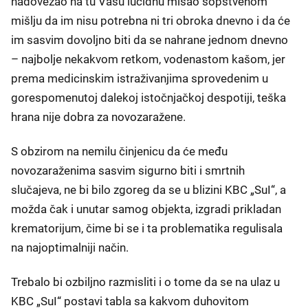
nadovezao na tu Vašu lucidnu misao sopstvenom
mišlju da im nisu potrebna ni tri obroka dnevno i da će
im sasvim dovoljno biti da se nahrane jednom dnevno
– najbolje nekakvom retkom, vodenastom kašom, jer
prema medicinskim istraživanjima sprovedenim u
gorespomenutoj dalekoj istočnjačkoj despotiji, teška
hrana nije dobra za novozaražene.
S obzirom na nemilu činjenicu da će među
novozaraženima sasvim sigurno biti i smrtnih
slučajeva, ne bi bilo zgoreg da se u blizini KBC „SuI“, a
možda čak i unutar samog objekta, izgradi prikladan
krematorijum, čime bi se i ta problematika regulisala
na najoptimalniji način.
Trebalo bi ozbiljno razmisliti i o tome da se na ulaz u
KBC „SuI“ postavi tabla sa kakvom duhovitom