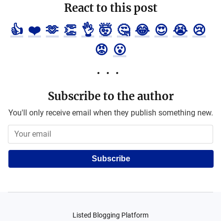
React to this post
👍
❤️
🫶
👏
👌
🤯
🤔
😂
😍
😭
😢
😡
😮
Subscribe to the author
You'll only receive email when they publish something new.
Subscribe
Listed Blogging Platform