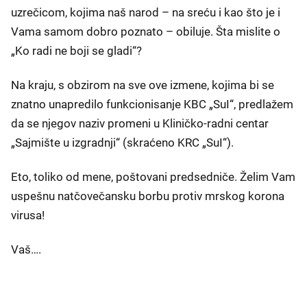
uzrečicom, kojima naš narod – na sreću i kao što je i
Vama samom dobro poznato – obiluje. Šta mislite o
„Ko radi ne boji se gladi“?
Na kraju, s obzirom na sve ove izmene, kojima bi se
znatno unapredilo funkcionisanje KBC „SuI“, predlažem
da se njegov naziv promeni u Kliničko-radni centar
„Sajmište u izgradnji“ (skraćeno KRC „SuI“).
Eto, toliko od mene, poštovani predsedniče. Želim Vam
uspešnu natčovečansku borbu protiv mrskog korona
virusa!
Vaš….