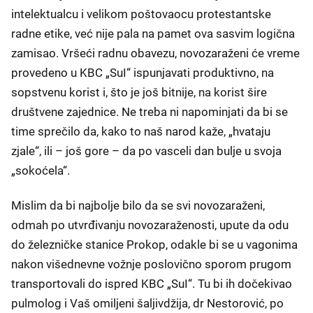
intelektualcu i velikom poštovaocu protestantske
radne etike, već nije pala na pamet ova sasvim logična
zamisao. Vršeći radnu obavezu, novozaraženi će vreme
provedeno u KBC „SuI“ ispunjavati produktivno, na
sopstvenu korist i, što je još bitnije, na korist šire
društvene zajednice. Ne treba ni napominjati da bi se
time sprečilo da, kako to naš narod kaže, „hvataju
zjale“, ili – još gore – da po vasceli dan bulje u svoja
„sokoćela“.
Mislim da bi najbolje bilo da se svi novozaraženi,
odmah po utvrđivanju novozaraženosti, upute da odu
do železničke stanice Prokop, odakle bi se u vagonima
nakon višednevne vožnje poslovično sporom prugom
transportovali do ispred KBC „SuI“. Tu bi ih dočekivao
pulmolog i Vaš omiljeni šaljivdžija, dr Nestorović, po