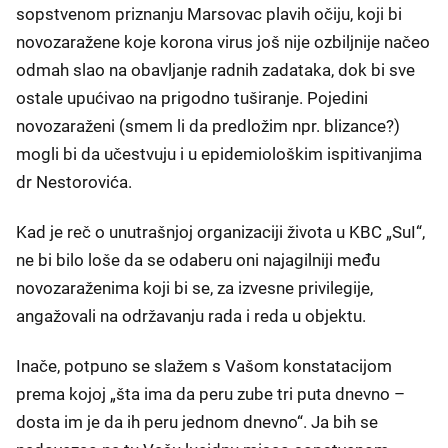
sopstvenom priznanju Marsovac plavih očiju, koji bi
novozaražene koje korona virus još nije ozbiljnije načeo
odmah slao na obavljanje radnih zadataka, dok bi sve
ostale upućivao na prigodno tuširanje. Pojedini
novozaraženi (smem li da predložim npr. blizance?)
mogli bi da učestvuju i u epidemiološkim ispitivanjima
dr Nestorovića.
Kad je reč o unutrašnjoj organizaciji života u KBC „SuI“,
ne bi bilo loše da se odaberu oni najagilniji među
novozaraženima koji bi se, za izvesne privilegije,
angažovali na održavanju rada i reda u objektu.
Inače, potpuno se slažem s Vašom konstatacijom
prema kojoj „šta ima da peru zube tri puta dnevno –
dosta im je da ih peru jednom dnevno“. Ja bih se