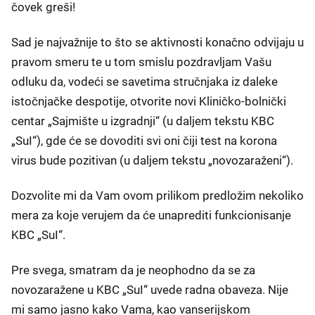
čovek greši!
Sad je najvažnije to što se aktivnosti konačno odvijaju u
pravom smeru te u tom smislu pozdravljam Vašu
odluku da, vodeći se savetima stručnjaka iz daleke
istočnjačke despotije, otvorite novi Kliničko-bolnički
centar „Sajmište u izgradnji“ (u daljem tekstu KBC
„SuI“), gde će se dovoditi svi oni čiji test na korona
virus bude pozitivan (u daljem tekstu „novozaraženi“).
Dozvolite mi da Vam ovom prilikom predložim nekoliko
mera za koje verujem da će unaprediti funkcionisanje
KBC „SuI“.
Pre svega, smatram da je neophodno da se za
novozaražene u KBC „SuI“ uvede radna obaveza. Nije
mi samo jasno kako Vama, kao vanserijskom