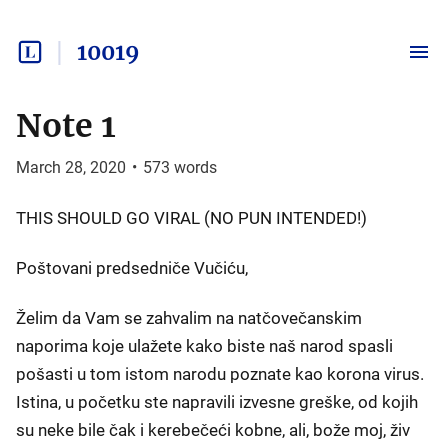
10019
Note 1
March 28, 2020
•
573
words
THIS SHOULD GO VIRAL (NO PUN INTENDED!)
Poštovani predsedniče Vučiću,
Želim da Vam se zahvalim na natčovečanskim
naporima koje ulažete kako biste naš narod spasli
pošasti u tom istom narodu poznate kao korona virus.
Istina, u početku ste napravili izvesne greške, od kojih
su neke bile čak i kerebečeći kobne, ali, bože moj, živ