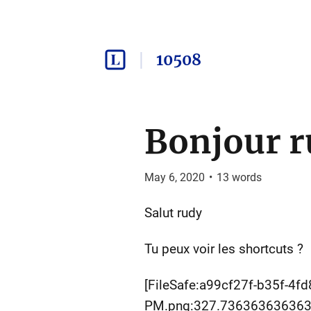
10508
Bonjour r
May 6, 2020
•
13
words
Salut rudy
Tu peux voir les shortcuts ?
[FileSafe:a99cf27f-b35f-4f
PM.png:327.736363636363