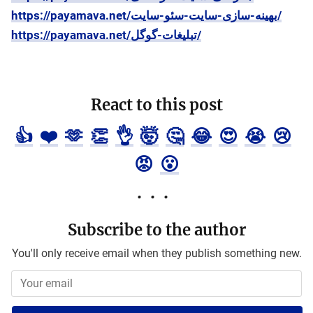
https://payamava.net/بهینه-سازی-سایت-سئو-سایت/
https://payamava.net/تبلیغات-گوگل/
React to this post
👍
❤️
🫶
👏
👌
🤯
🤔
😂
😍
😭
😢
😡
😮
Subscribe to the author
You'll only receive email when they publish something new.