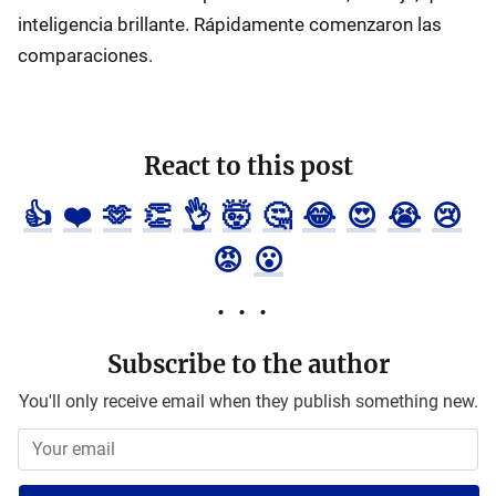
inteligencia brillante. Rápidamente comenzaron las
comparaciones.
React to this post
👍
❤️
🫶
👏
👌
🤯
🤔
😂
😍
😭
😢
😡
😮
Subscribe to the author
You'll only receive email when they publish something new.