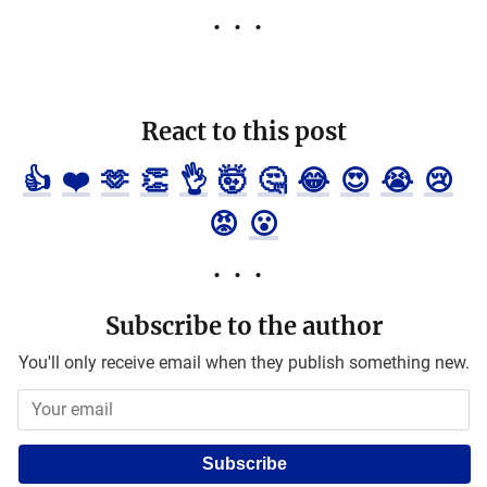
React to this post
👍
❤️
🫶
👏
👌
🤯
🤔
😂
😍
😭
😢
😡
😮
Subscribe to the author
You'll only receive email when they publish something new.
Subscribe