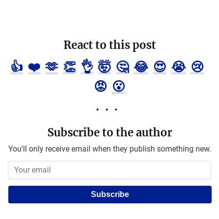
React to this post
👍
❤️
🫶
👏
👌
🤯
🤔
😂
😍
😭
😢
😡
😮
Subscribe to the author
You'll only receive email when they publish something new.
Subscribe