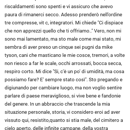
riscaldamenti sono spenti e vi assicuro che avevo
paura di rimanerci secco. Adesso prenderò nell'ordine
tre compresse, vit c, integratori. Mi chiede "Ci dispiace
che non apprezzi quello che ti offriamo.." Vero, non mi
sono mai lamentato, ma sto male come mai stato, mi
sembra di aver preso un cinque sei pugni da mike
tyson, cani che masticano le mie cosce, tremori, a volte
non riesco a far le scale, occhi arrossati, bocca secca,
respiro corto. Mi dice "Si, c'è un po' di umidità, ma cosa
possiamo fare? E' sempre stato così". Sto pregando e
digiunando per cambiare luogo, ma non voglio sentire
parlare di paese meraviglioso, si vive bene e fandonie
del genere. In un abbraccio che trascende la mia
situazione personale, storia, vi considero eroi ad aver
vissuto qui, resistito,quanto si stia male, del cimitero a
cielo aperto, delle infinite campane, della vostra