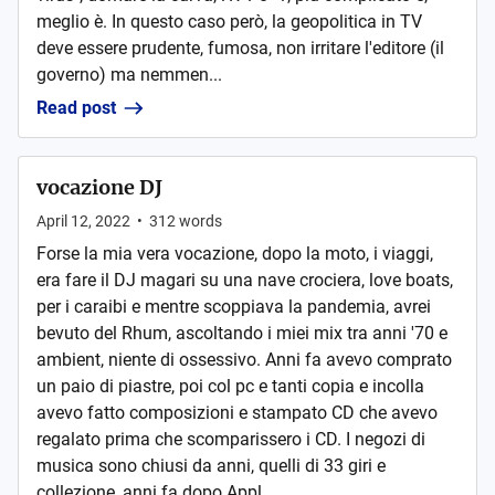
meglio è. In questo caso però, la geopolitica in TV
deve essere prudente, fumosa, non irritare l'editore (il
governo) ma nemmen...
Read post
vocazione DJ
April 12, 2022
•
312
words
Forse la mia vera vocazione, dopo la moto, i viaggi,
era fare il DJ magari su una nave crociera, love boats,
per i caraibi e mentre scoppiava la pandemia, avrei
bevuto del Rhum, ascoltando i miei mix tra anni '70 e
ambient, niente di ossessivo. Anni fa avevo comprato
un paio di piastre, poi col pc e tanti copia e incolla
avevo fatto composizioni e stampato CD che avevo
regalato prima che scomparissero i CD. I negozi di
musica sono chiusi da anni, quelli di 33 giri e
collezione, anni fa dopo Appl...