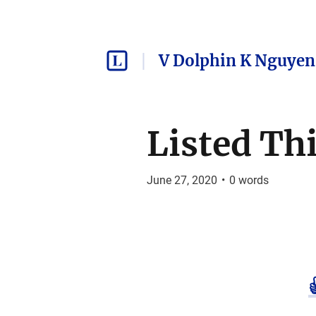
V Dolphin K Nguyen
Listed Th
June 27, 2020
•
0
words