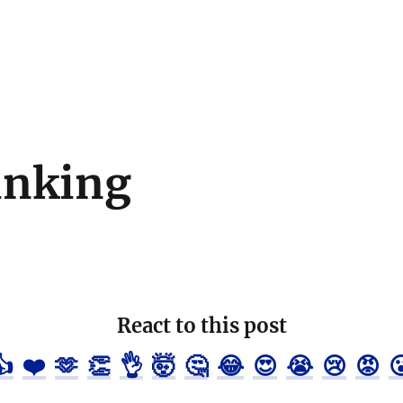
inking
React to this post
👍
❤️
🫶
👏
👌
🤯
🤔
😂
😍
😭
😢
😡
