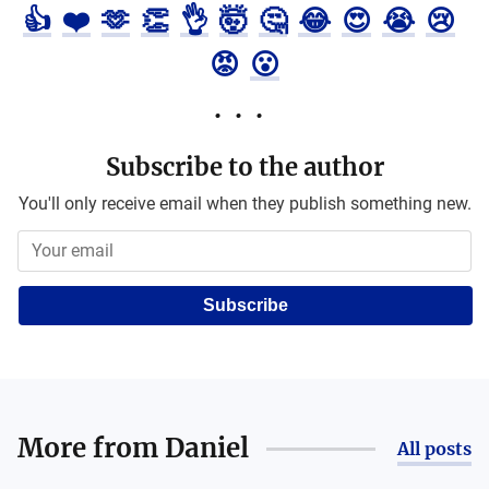
👍
❤️
🫶
👏
👌
🤯
🤔
😂
😍
😭
😢
😡
😮
Subscribe to the author
You'll only receive email when they publish something new.
Subscribe
More from
Daniel
All posts