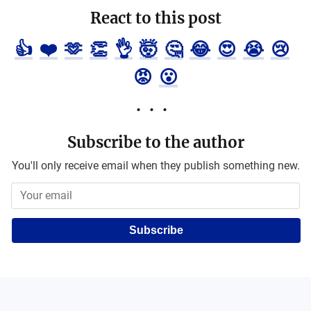
React to this post
👍
❤️
🫶
👏
👌
🤯
🤔
😂
😍
😭
😢
😡
😮
Subscribe to the author
You'll only receive email when they publish something new.
Subscribe