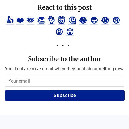
React to this post
👍
❤️
🫶
👏
👌
🤯
🤔
😂
😍
😭
😢
😡
😮
Subscribe to the author
You'll only receive email when they publish something new.
Subscribe