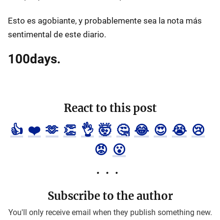
Esto es agobiante, y probablemente sea la nota más
sentimental de este diario.
100days.
React to this post
👍
❤️
🫶
👏
👌
🤯
🤔
😂
😍
😭
😢
😡
😮
Subscribe to the author
You'll only receive email when they publish something new.