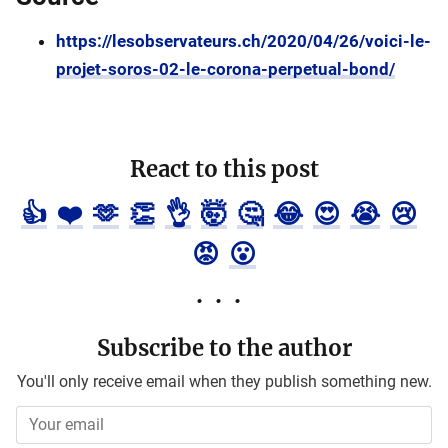
https://lesobservateurs.ch/2020/04/26/voici-le-
projet-soros-02-le-corona-perpetual-bond/
React to this post
👍
❤️
🫶
👏
👌
🤯
🤔
😂
😍
😭
😢
😡
😮
Subscribe to the author
You'll only receive email when they publish something new.