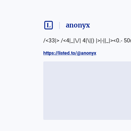
anonyx
/<33|> /<4|_|\/| 4|\||) |>|-||_|><0.- 50
https://listed.to/@anonyx