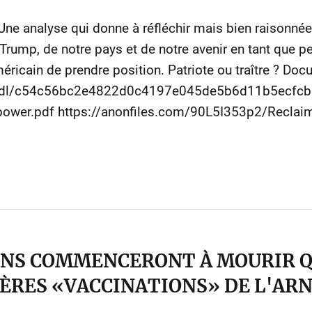
analyse qui donne à réfléchir mais bien raisonnée d
rump, de notre pays et de notre avenir en tant que p
ricain de prendre position. Patriote ou traître ? Doc
ile_dl/c54c56bc2e4822d0c4197e045de5b6d11b5ecf
power.pdf https://anonfiles.com/90L5I353p2/Recla
ENS COMMENCERONT À MOURIR 
IÈRES «VACCINATIONS» DE L'AR