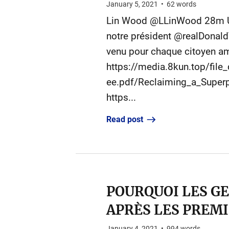
January 5, 2021
•
62
words
Lin Wood @LLinWood 28m Une 
notre président @realDonaldT
venu pour chaque citoyen amé
https://media.8kun.top/f
ee.pdf/Reclaiming_a_Super
https...
Read post
POURQUOI LES G
APRÈS LES PREM
January 4, 2021
•
994
words