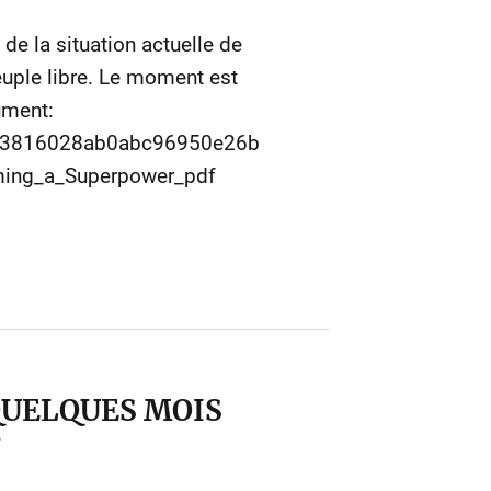
e la situation actuelle de
euple libre. Le moment est
ument:
cb3816028ab0abc96950e26b
iming_a_Superpower_pdf
QUELQUES MOIS
N