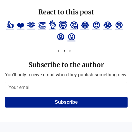
React to this post
👍
❤️
🫶
👏
👌
🤯
🤔
😂
😍
😭
😢
😡
😮
Subscribe to the author
You'll only receive email when they publish something new.
Subscribe