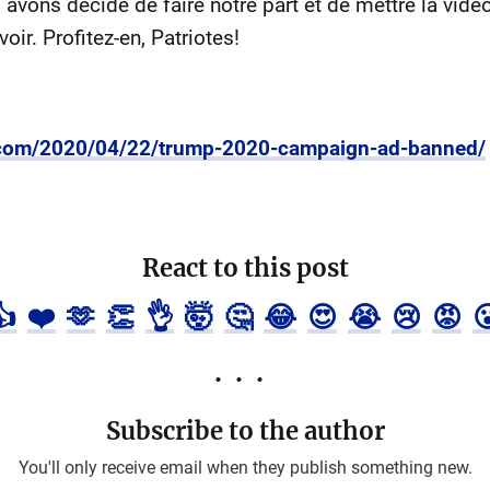
 avons décidé de faire notre part et de mettre la vidé
oir. Profitez-en, Patriotes!
h.com/2020/04/22/trump-2020-campaign-ad-banned/
React to this post
👍
❤️
🫶
👏
👌
🤯
🤔
😂
😍
😭
😢
😡

Subscribe to the author
You'll only receive email when they publish something new.