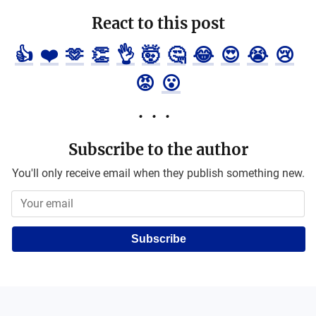
React to this post
👍
❤️
🫶
👏
👌
🤯
🤔
😂
😍
😭
😢
😡
😮
Subscribe to the author
You'll only receive email when they publish something new.
Subscribe