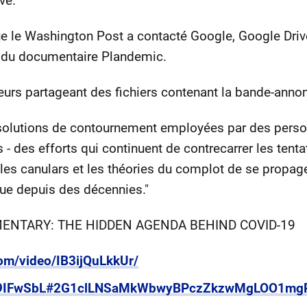
ve.
ue le Washington Post a contacté Google, Google Driv
 du documentaire Plandemic.
teurs partageant des fichiers contenant la bande-ann
solutions de contournement employées par des perso
s - des efforts qui continuent de contrecarrer les tent
es canulars et les théories du complot de se propager
que depuis des décennies."
MENTARY: THE HIDDEN AGENDA BEHIND COVID-19
com/video/IB3ijQuLkkUr/
le/W9IFwSbL#2G1clLNSaMkWbwyBPczZkzwMgLOO1mg