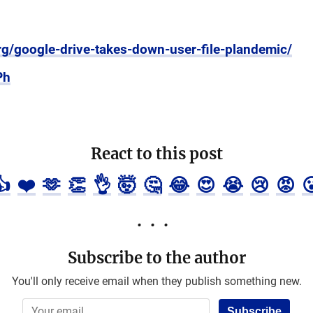
org/google-drive-takes-down-user-file-plandemic/
Ph
React to this post
👍
❤️
🫶
👏
👌
🤯
🤔
😂
😍
😭
😢
😡

Subscribe to the author
You'll only receive email when they publish something new.
Subscribe