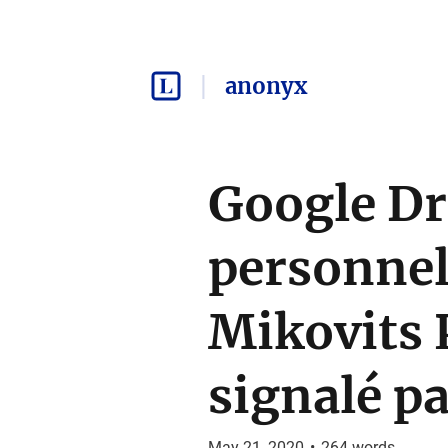
anonyx
Google Dri
personnell
Mikovits 
signalé p
May 21, 2020
•
264
words