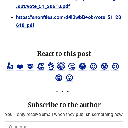
/out/vote_51_20610.pdf
https://anonfiles.com/d4I3wbB4ob/vote_51_20
610_pdf
React to this post
👍
❤️
🫶
👏
👌
🤯
🤔
😂
😍
😭
😢
😡
😮
Subscribe to the author
You'll only receive email when they publish something new.