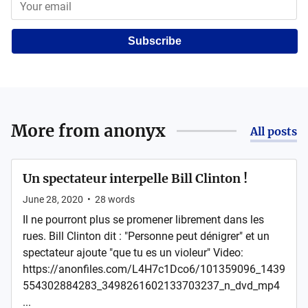
Subscribe
More from
anonyx
All posts
Un spectateur interpelle Bill Clinton !
June 28, 2020
•
28
words
Il ne pourront plus se promener librement dans les
rues. Bill Clinton dit : "Personne peut dénigrer" et un
spectateur ajoute "que tu es un violeur" Video:
https://anonfiles.com/L4H7c1Dco6/101359096_1439
554302884283_3498261602133703237_n_dvd_mp4
...