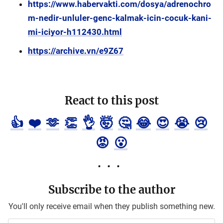
https://www.habervakti.com/dosya/adrenochro
m-nedir-unluler-genc-kalmak-icin-cocuk-kani-
mi-iciyor-h112430.html
https://archive.vn/e9Z67
React to this post
👍
❤️
🫶
👏
👌
🤯
🤔
😂
😍
😭
😢
😡
😮
Subscribe to the author
You'll only receive email when they publish something new.