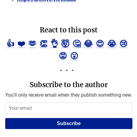
React to this post
👍
❤️
🫶
👏
👌
🤯
🤔
😂
😍
😭
😢
😡
😮
Subscribe to the author
You'll only receive email when they publish something new.
Subscribe