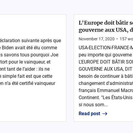
L'Europe doit bâtir 
gouverne aux USA, d
November 17, 2020
•
157
wo
éclaration suivante après que
e Biden avait été élu comme
USA-ELECTION-FRANCE-MAC
us savons tous pourquoi Joe
peu importe qui gouverne
tort pour le vainqueur, et
L'EUROPE DOIT BÂTIR S
t tant de l’aider : ils ne
GOUVERNE AUX USA, DIT M
e simple fait est que cette
besoin de continuer à bât
en n’a été certifié vainqueur
changement d'administrati
français Emmanuel Macron
Continent. "Les États-Unis
si nous som...
Read post