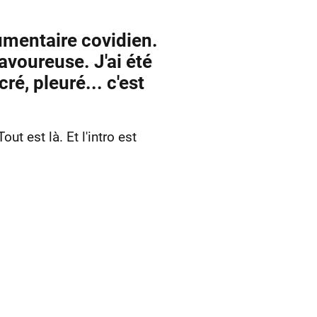
cumentaire covidien.
savoureuse. J'ai été
é, pleuré... c'est
t est là. Et l'intro est