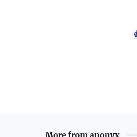
More from
anonyx