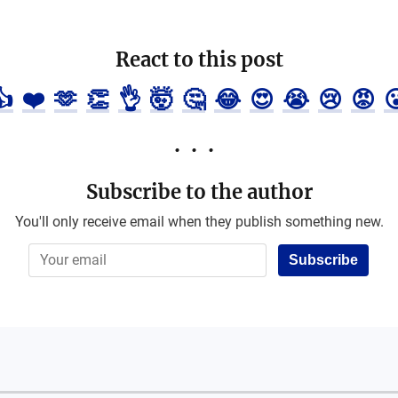
React to this post
👍
❤️
🫶
👏
👌
🤯
🤔
😂
😍
😭
😢
😡

Subscribe to the author
You'll only receive email when they publish something new.
Subscribe