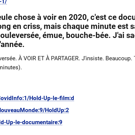
-1/
eule chose à voir en 2020, c'est ce do
 long en criss, mais chaque minute est 
ouleversée, émue, bouche-bée. J'ai sacr
l'année.
versée. À VOIR ET À PARTAGER. J'insiste. Beaucoup. Tou
minutes).
ovidInfo:1/Hold-Up-le-film:d
NouveauMonde:9/HoldUp:2
ld-Up-le-documentaire:9