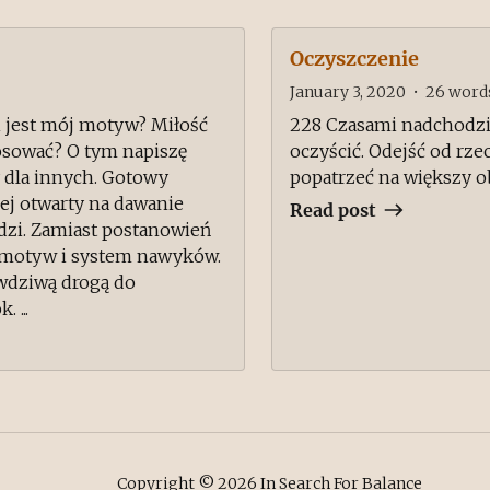
Oczyszczenie
January 3, 2020
•
26
word
ki jest mój motyw? Miłość
228 Czasami nadchodzi t
tosować? O tym napiszę
oczyścić. Odejść od rzec
zy dla innych. Gotowy
popatrzeć na większy obr
ej otwarty na dawanie
Read post
edzi. Zamiast postanowień
 motyw i system nawyków.
wdziwą drogą do
 ...
Copyright ©
2026
In Search For Balance