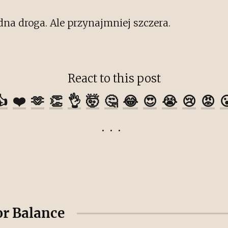
dna droga. Ale przynajmniej szczera.
React to this post
👍
❤️
🫶
👏
👌
🤯
🤔
😂
😍
😭
😢
😡

or Balance