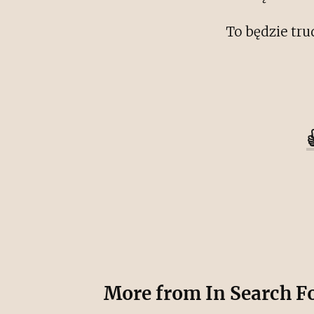
To będzie tru
More from
In Search F