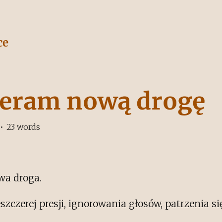
ce
eram nową drogę
•
23
words
wa droga.
szczerej presji, ignorowania głosów, patrzenia s