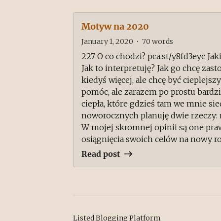
Motyw na 2020
January 1, 2020
•
70
words
227 O co chodzi? pca.st/y8fd3eyc Ja
Jak to interpretuję? Jak go chcę zas
kiedyś więcej, ale chcę być cieplejs
pomóc, ale zarazem po prostu bardzi
ciepła, które gdzieś tam we mnie si
noworocznych planuję dwie rzeczy:
W mojej skromnej opinii są one pra
osiągnięcia swoich celów na nowy rok.
Read post
Listed Blogging Platform